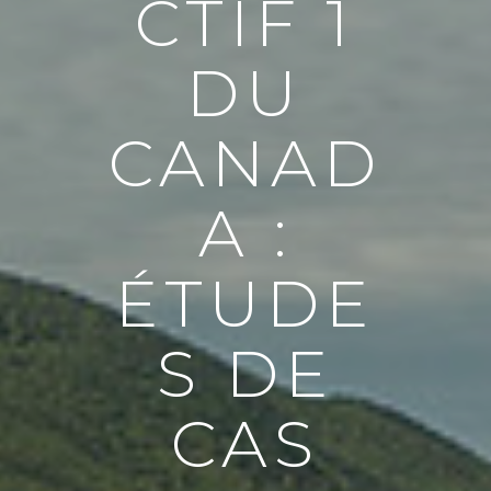
CTIF 1
DU
CANAD
A :
ÉTUDE
S DE
CAS