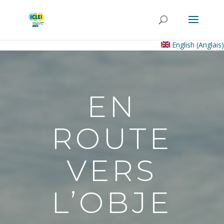
English
(
Anglais
)
EN
ROUTE
VERS
L’OBJE