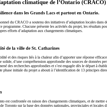
adaptation climatique de l’Ontario (CRACO)
ilience dans les Grands Lacs et partout en Ontario.
nnel du CRACO a soutenu des initiatives d’adaptation locales dans des 
ce programme. Chacune présente les activités du projet, les résultats posi
ropres efforts d’adaptation aux changements climatiques.
té de la ville de St. Catharines
ilité et des risques liés à la chaleur afin d’apporter une réponse effica
uelle solide, d’une compréhension approfondie des sources de données pe
mené des recherches approfondies et s’est engagée dès le départ à établi
 phase initiale du projet a abouti à l’identification de 13 principes dir
n
onto est confrontée en raison des changements climatiques, et de mettre 
le de Toronto sur la base des données nationales, provinciales et locales