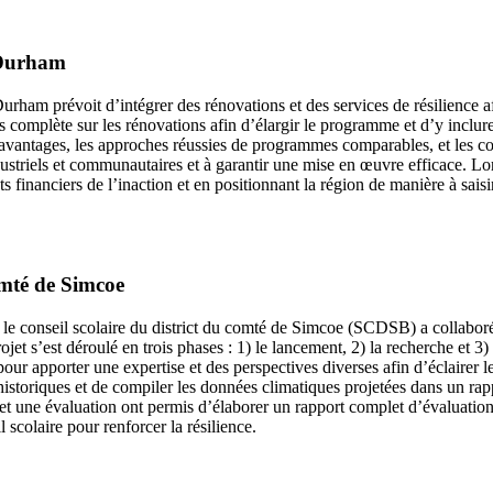
e Durham
m prévoit d’intégrer des rénovations et des services de résilience af
complète sur les rénovations afin d’élargir le programme et d’y inclur
 avantages, les approches réussies de programmes comparables, et les consi
dustriels et communautaires et à garantir une mise en œuvre efficace. Lo
 financiers de l’inaction et en positionnant la région de manière à saisi
omté de Simcoe
n, le conseil scolaire du district du comté de Simcoe (SCDSB) a collab
jet s’est déroulé en trois phases : 1) le lancement, 2) la recherche et 3)
 apporter une expertise et des perspectives diverses afin d’éclairer le
historiques et de compiler les données climatiques projetées dans un rapp
ge et une évaluation ont permis d’élaborer un rapport complet d’évaluation
 scolaire pour renforcer la résilience.