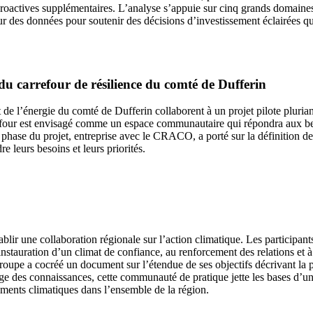
proactives supplémentaires. L’analyse s’appuie sur cinq grands domaine
r des données pour soutenir des décisions d’investissement éclairées qui
u carrefour de résilience du comté de Dufferin
de l’énergie du comté de Dufferin collaborent à un projet pilote pluriannue
rrefour est envisagé comme un espace communautaire qui répondra aux bes
phase du projet, entreprise avec le CRACO, a porté sur la définition des
 leurs besoins et leurs priorités.
ir une collaboration régionale sur l’action climatique. Les participants
 l’instauration d’un climat de confiance, au renforcement des relations e
roupe a cocréé un document sur l’étendue de ses objectifs décrivant la po
tage des connaissances, cette communauté de pratique jette les bases d’u
ngements climatiques dans l’ensemble de la région.