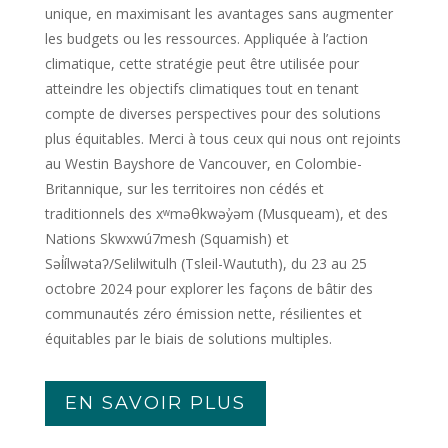
unique, en maximisant les avantages sans augmenter
les budgets ou les ressources. Appliquée à l’action
climatique, cette stratégie peut être utilisée pour
atteindre les objectifs climatiques tout en tenant
compte de diverses perspectives pour des solutions
plus équitables. Merci à tous ceux qui nous ont rejoints
au Westin Bayshore de Vancouver, en Colombie-
Britannique, sur les territoires non cédés et
traditionnels des xʷməθkwəy̓əm (Musqueam), et des
Nations Skwxwú7mesh (Squamish) et
Səl̓ílwətaʔ/Selilwitulh (Tsleil-Waututh), du 23 au 25
octobre 2024 pour explorer les façons de bâtir des
communautés zéro émission nette, résilientes et
équitables par le biais de solutions multiples.
EN SAVOIR PLUS