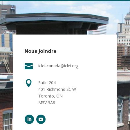
Nous joindre

iclei-canada@iclei.org

Suite 204
401 Richmond St. W
Toronto, ON
M5V 3A8