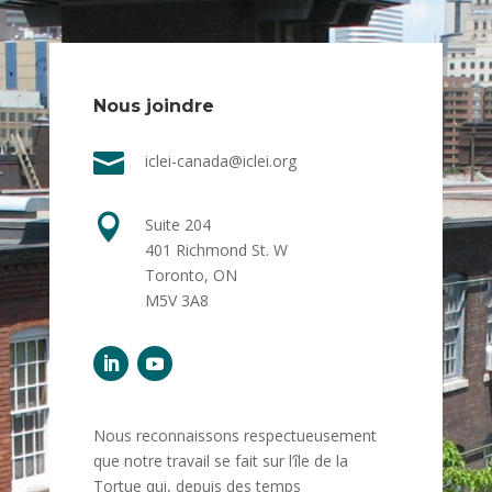
Nous joindre

iclei-canada@iclei.org

Suite 204
401 Richmond St. W
Toronto, ON
M5V 3A8
Nous reconnaissons respectueusement
que notre travail se fait sur l’île de la
Tortue qui, depuis des temps