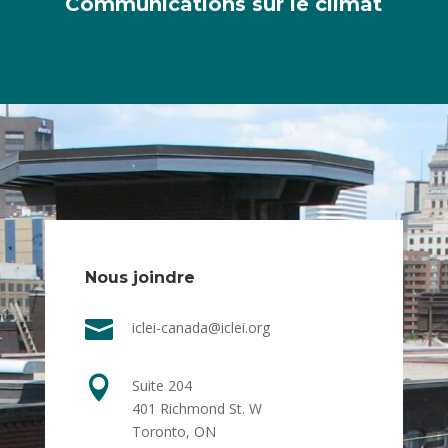
Communications sur le climat
Nous joindre

iclei-canada@iclei.org

Suite 204
401 Richmond St. W
Toronto, ON