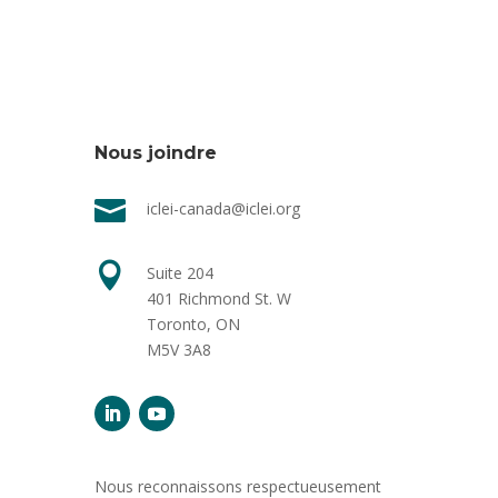
Nous joindre

iclei-canada@iclei.org

Suite 204
401 Richmond St. W
Toronto, ON
M5V 3A8
Nous reconnaissons respectueusement