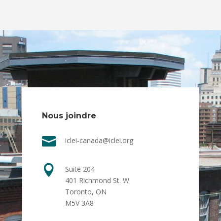
Nous joindre

iclei-canada@iclei.org

Suite 204
401 Richmond St. W
Toronto, ON
M5V 3A8